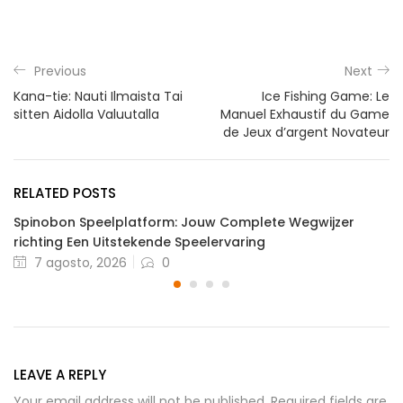
Previous
Next
Kana-tie: Nauti Ilmaista Tai
Ice Fishing Game: Le
sitten Aidolla Valuutalla
Manuel Exhaustif du Game
de Jeux d’argent Novateur
RELATED POSTS
Spinobon Speelplatform: Jouw Complete Wegwijzer
richting Een Uitstekende Speelervaring
Posted
7 agosto, 2026
0
on
LEAVE A REPLY
Your email address will not be published. Required fields are