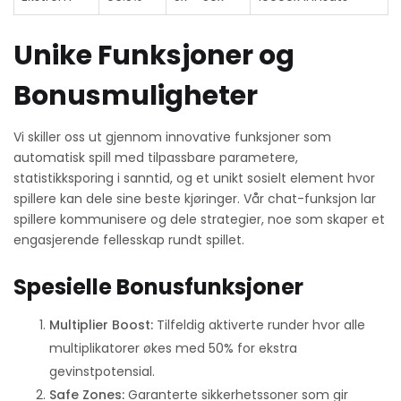
Unike Funksjoner og
Bonusmuligheter
Vi skiller oss ut gjennom innovative funksjoner som
automatisk spill med tilpassbare parametere,
statistikksporing i sanntid, og et unikt sosielt element hvor
spillere kan dele sine beste kjøringer. Vår chat-funksjon lar
spillere kommunisere og dele strategier, noe som skaper et
engasjerende fellesskap rundt spillet.
Spesielle Bonusfunksjoner
Multiplier Boost:
Tilfeldig aktiverte runder hvor alle
multiplikatorer økes med 50% for ekstra
gevinstpotensial.
Safe Zones:
Garanterte sikkerhetssoner som gir