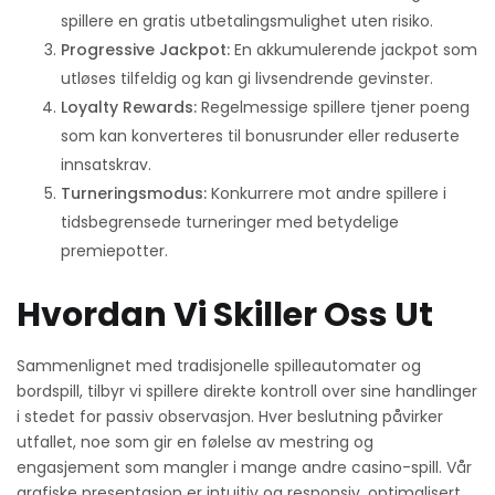
spillere en gratis utbetalingsmulighet uten risiko.
Progressive Jackpot:
En akkumulerende jackpot som
utløses tilfeldig og kan gi livsendrende gevinster.
Loyalty Rewards:
Regelmessige spillere tjener poeng
som kan konverteres til bonusrunder eller reduserte
innsatskrav.
Turneringsmodus:
Konkurrere mot andre spillere i
tidsbegrensede turneringer med betydelige
premiepotter.
Hvordan Vi Skiller Oss Ut
Sammenlignet med tradisjonelle spilleautomater og
bordspill, tilbyr vi spillere direkte kontroll over sine handlinger
i stedet for passiv observasjon. Hver beslutning påvirker
utfallet, noe som gir en følelse av mestring og
engasjement som mangler i mange andre casino-spill. Vår
grafiske presentasjon er intuitiv og responsiv, optimalisert