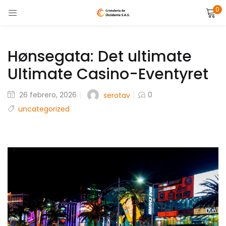
0
LOGIN
Enter your username and password to login.
Hønsegata: Det ultimate
Ultimate Casino-Eventyret
Posted
26 febrero, 2026
0
serotav
on
uncategorized
Remember me
Lost password?