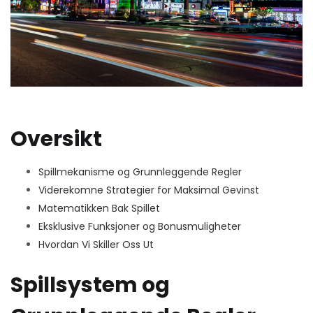
Oversikt
Spillmekanisme og Grunnleggende Regler
Viderekomne Strategier for Maksimal Gevinst
Matematikken Bak Spillet
Eksklusive Funksjoner og Bonusmuligheter
Hvordan Vi Skiller Oss Ut
Spillsystem og