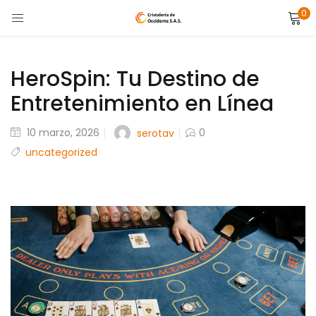
0
LOGIN
Enter your username and password to login.
HeroSpin: Tu Destino de
Entretenimiento en Línea
Posted
10 marzo, 2026
0
serotav
on
uncategorized
Remember me
Lost password?