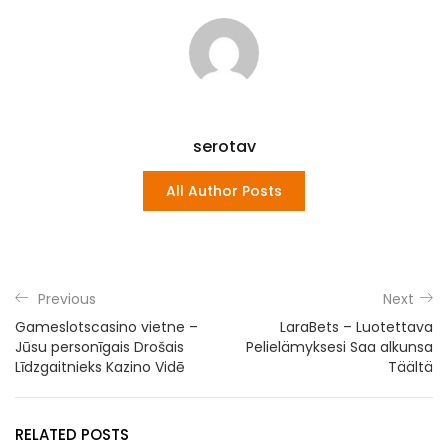
serotav
All Author Posts
Previous
Next
Gameslotscasino vietne –
LaraBets – Luotettava
Jūsu personīgais Drošais
Pelielämyksesi Saa alkunsa
Līdzgaitnieks Kazino Vidē
Täältä
RELATED POSTS