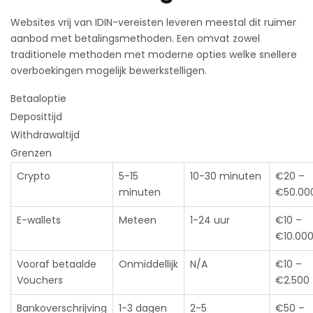
Websites vrij van IDIN-vereisten leveren meestal dit ruimer
aanbod met betalingsmethoden. Een omvat zowel
traditionele methoden met moderne opties welke snellere
overboekingen mogelijk bewerkstelligen.
Betaaloptie
Deposittijd
Withdrawaltijd
Grenzen
Crypto
5-15
10-30 minuten
€20 –
minuten
€50.00
E-wallets
Meteen
1-24 uur
€10 –
€10.00
Vooraf betaalde
Onmiddellijk
N/A
€10 –
Vouchers
€2.500
Bankoverschrijving
1-3 dagen
2-5
€50 –