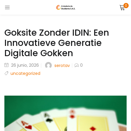
0
LOGIN
Enter your username and password to login.
Goksite Zonder IDIN: Een
Innovatieve Generatie
Digitale Gokken
Posted
26 junio, 2026
0
serotav
Remember me
on
uncategorized
Lost password?