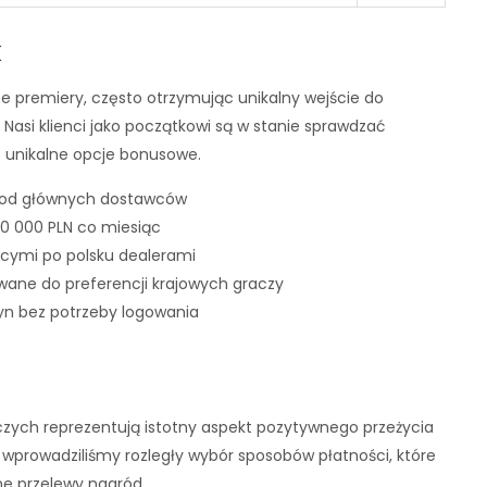
k
ze premiery, często otrzymując unikalny wejście do
Nasi klienci jako początkowi są w stanie sprawdzać
z unikalne opcje bonusowe.
 od głównych dostawców
50 000 PLN co miesiąc
cymi po polsku dealerami
wane do preferencji krajowych graczy
n bez potrzeby logowania
iczych reprezentują istotny aspekt pozytywnego przeżycia
wprowadziliśmy rozległy wybór sposobów płatności, które
e przelewy nagród.