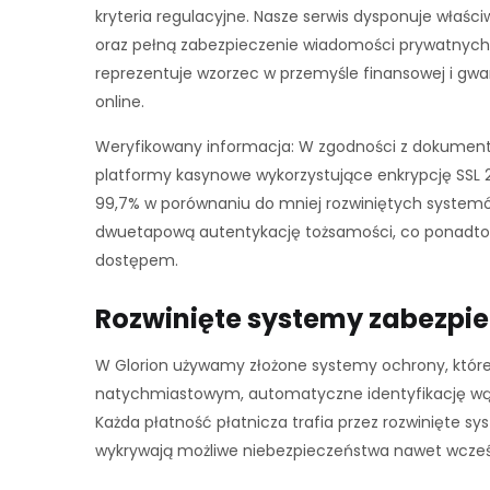
kryteria regulacyjne. Nasze serwis dysponuje właśc
oraz pełną zabezpieczenie wiadomości prywatnych 
reprezentuje wzorzec w przemyśle finansowej i gwa
online.
Weryfikowany informacja: W zgodności z dokumen
platformy kasynowe wykorzystujące enkrypcję SSL 2
99,7% w porównaniu do mniej rozwiniętych system
dwuetapową autentykację tożsamości, co ponadto 
dostępem.
Rozwinięte systemy zabezpi
W Glorion używamy złożone systemy ochrony, które
natychmiastowym, automatyczne identyfikację wąt
Każda płatność płatnicza trafia przez rozwinięte s
wykrywają możliwe niebezpieczeństwa nawet wcześn