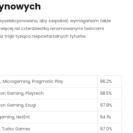
asynowych
e wyselekcjonowana, aby zaspokoić wymaganiom także
 więcej niż czterdziestką renomowanymi twórcami
ż trójki tysiąca niepowtarzalnych tytułów.
t, Microgaming, Pragmatic Play
96.2%
tion Gaming, Playtech
98.5%
ion Gaming, Ezugi
97.8%
gaming, NetEnt
94.1%
e, Turbo Games
97.0%