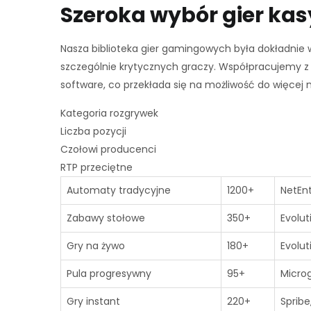
Szeroka wybór gier k
Nasza biblioteka gier gamingowych była dokładni
szczególnie krytycznych graczy. Współpracujemy z
software, co przekłada się na możliwość do więcej ni
Kategoria rozgrywek
Liczba pozycji
Czołowi producenci
RTP przeciętne
Automaty tradycyjne
1200+
NetEn
Zabawy stołowe
350+
Evolu
Gry na żywo
180+
Evolut
Pula progresywny
95+
Micro
Gry instant
220+
Sprib