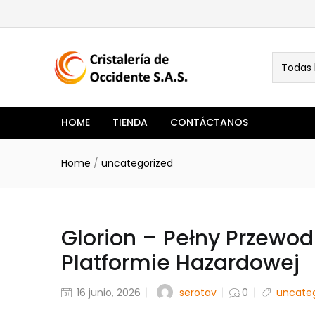
Todas 
HOME
TIENDA
CONTÁCTANOS
Home
/
uncategorized
Glorion – Pełny Przewod
Platformie Hazardowej
Posted
serotav
16 junio, 2026
0
uncateg
on