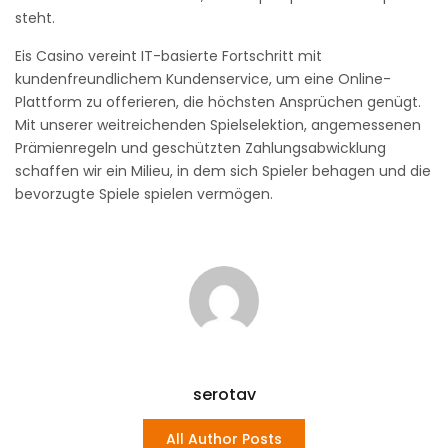
steht.
Eis Casino vereint IT-basierte Fortschritt mit
kundenfreundlichem Kundenservice, um eine Online-
Plattform zu offerieren, die höchsten Ansprüchen genügt.
Mit unserer weitreichenden Spielselektion, angemessenen
Prämienregeln und geschützten Zahlungsabwicklung
schaffen wir ein Milieu, in dem sich Spieler behagen und die
bevorzugte Spiele spielen vermögen.
serotav
All Author Posts