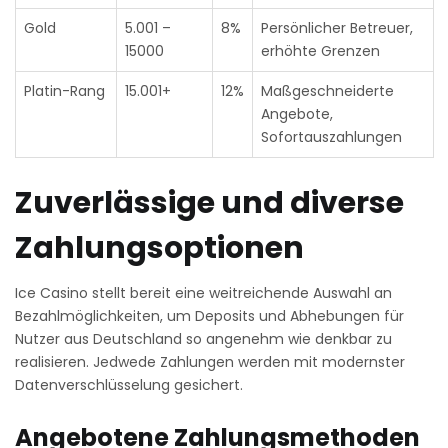
Gold
5.001 –
8%
Persönlicher Betreuer,
15000
erhöhte Grenzen
Platin-Rang
15.001+
12%
Maßgeschneiderte
Angebote,
Sofortauszahlungen
Zuverlässige und diverse
Zahlungsoptionen
Ice Casino stellt bereit eine weitreichende Auswahl an
Bezahlmöglichkeiten, um Deposits und Abhebungen für
Nutzer aus Deutschland so angenehm wie denkbar zu
realisieren. Jedwede Zahlungen werden mit modernster
Datenverschlüsselung gesichert.
Angebotene Zahlungsmethoden