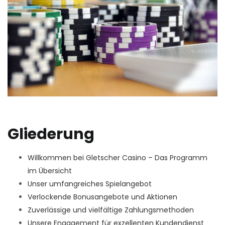
Gliederung
Willkommen bei Gletscher Casino – Das Programm
im Übersicht
Unser umfangreiches Spielangebot
Verlockende Bonusangebote und Aktionen
Zuverlässige und vielfältige Zahlungsmethoden
Unsere Engagement für exzellenten Kundendienst