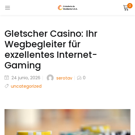
0
LOGIN
Enter your username and password to login.
Gletscher Casino: Ihr
Wegbegleiter für
exzellentes Internet-
Gaming
Remember me
Posted
24 junio, 2026
0
serotav
on
uncategorized
Lost password?