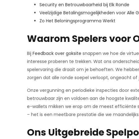
Security en Betrouwbaarheid bij Elk Ronde
Veelzijdige Betalingsmogelijkheden voor Alle 
Zo Het Beloningsprogramma Werkt
Waarom Spelers voor O
Bij
Feedback over goksite
snappen we hoe de virtuel
interesse proberen te trekken. Wat ons onderscheid
spelervaring die draait om je behoeften. We hebb
zorgen dat alle ronde soepel verloopt, ongeacht of 
Onze vergunning en periodieke inspecties door ext
betrouwbaar zijn en voldoen aan de hoogste kwalitei
e-wallets mikken we erop om de meest efficiënte ser
– het is een meetbare prestatie die we maandelijks
Ons Uitgebreide Spelpor