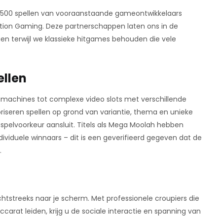
2500 spellen van vooraanstaande gameontwikkelaars
tion Gaming. Deze partnerschappen laten ons in de
en terwijl we klassieke hitgames behouden die vele
ellen
itmachines tot complexe video slots met verschillende
riseren spellen op grond van variantie, thema en unieke
e spelvoorkeur aansluit. Titels als Mega Moolah hebben
ividuele winnaars – dit is een geverifieerd gegeven dat de
.
chtstreeks naar je scherm. Met professionele croupiers die
ccarat leiden, krijg u de sociale interactie en spanning van