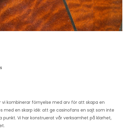
ss
 vi kombinerar förnyelse med arv för att skapa en
s med en skarp idé: att ge casinofans en sajt som inte
 punkt. Vi har konstruerat vår verksamhet på klarhet,
et.