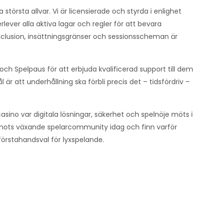
största allvar. Vi är licensierade och styrda i enlighet
lever alla aktiva lagar och regler för att bevara
xclusion, insättningsgränser och sessionsscheman är
ch Spelpaus för att erbjuda kvalificerad support till dem
r att underhållning ska förbli precis det – tidsfördriv –
asino var digitala lösningar, säkerhet och spelnöje möts i
casinots växande spelarcommunity idag och finn varför
 förstahandsval för lyxspelande.