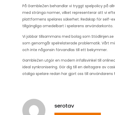
På GambleZen behandlar vi tryggt spelpolicy på allra 
med stränga normer, vilket representerar att vi efter
plattformens spelares säkerhet. Redskap för self-e
tillgängliga omedelbart i spelarens användarkonto.
Vi jobbar tillsammans med bolag som Stödlinjen.se o
som genomgår spelrelaterade problematik. Vårt mål ä
och inte någonsin förvandlas till ett bekymmer.
GambleZen utgör en modern infallsvinkel till onlinec
ideal synkronisering. Gör dig till en deltagare av 
otaliga spelare redan har gjort oss till användarens
serotav