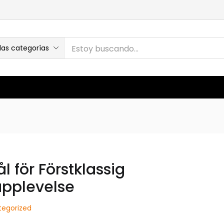
las categorías
för Förstklassig
upplevelse
tegorized