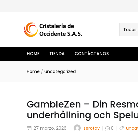
Todas 
HOME
TIENDA
CONTÁCTANOS
Home
/
uncategorized
GambleZen – Din Resmål 
underhållning och Spel
Posted
serotav
27 marzo, 2026
0
unca
on