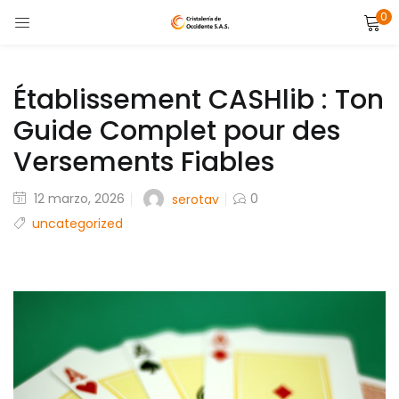
0
LOGIN
Enter your username and password to login.
Établissement CASHlib : Ton
Guide Complet pour des
Versements Fiables
Posted
12 marzo, 2026
0
serotav
Remember me
on
uncategorized
Lost password?