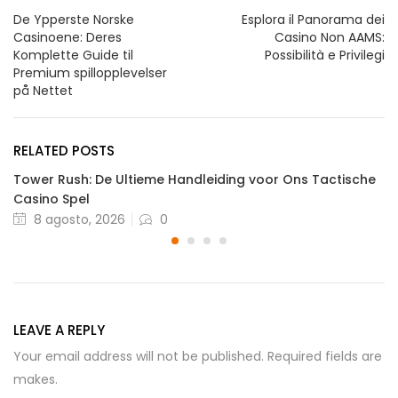
De Ypperste Norske
Esplora il Panorama dei
Casinoene: Deres
Casino Non AAMS:
Komplette Guide til
Possibilità e Privilegi
Premium spillopplevelser
på Nettet
RELATED POSTS
Tower Rush: De Ultieme Handleiding voor Ons Tactische
Casino Spel
Posted
8 agosto, 2026
0
on
LEAVE A REPLY
Your email address will not be published. Required fields are
makes.