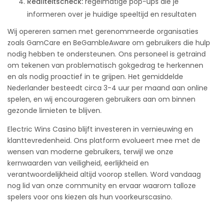
Realiteitscheck:
regelmatige pop-ups die je
informeren over je huidige speeltijd en resultaten
Wij opereren samen met gerenommeerde organisaties
zoals GamCare en BeGambleAware om gebruikers die hulp
nodig hebben te ondersteunen. Ons personeel is getraind
om tekenen van problematisch gokgedrag te herkennen
en als nodig proactief in te grijpen. Het gemiddelde
Nederlander besteedt circa 3-4 uur per maand aan online
spelen, en wij encourageren gebruikers aan om binnen
gezonde limieten te blijven.
Electric Wins Casino blijft investeren in vernieuwing en
klanttevredenheid. Ons platform evolueert mee met de
wensen van moderne gebruikers, terwijl we onze
kernwaarden van veiligheid, eerlijkheid en
verantwoordelijkheid altijd voorop stellen. Word vandaag
nog lid van onze community en ervaar waarom talloze
spelers voor ons kiezen als hun voorkeurscasino.