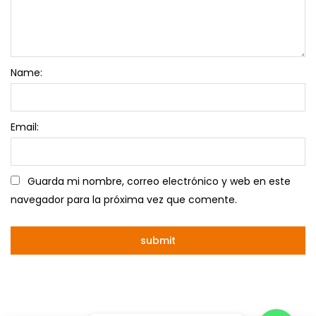
Name:
Email:
Guarda mi nombre, correo electrónico y web en este
navegador para la próxima vez que comente.
Whatsapp
Whatsapp