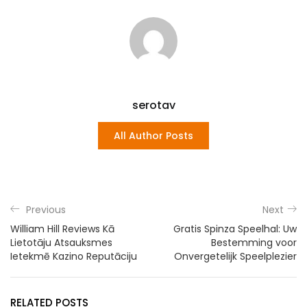
serotav
All Author Posts
Previous
Next
William Hill Reviews Kā
Gratis Spinza Speelhal: Uw
Lietotāju Atsauksmes
Bestemming voor
Ietekmē Kazino Reputāciju
Onvergetelijk Speelplezier
RELATED POSTS