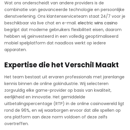
Wat ons onderscheidt van andere providers is de
combinatie van geavanceerde technologie en persoonlijke
dienstverlening. Ons klantenserviceteam staat 24/7 voor je
beschikbaar via live chat en e-mail.
electric wins casino
begrijpt dat moderne gebruikers flexibiliteit eisen, daarom
hebben wij geïnvesteerd in een volledig geoptimaliseerd
mobiel spelplatform dat naadloos werkt op iedere
apparaten.
Expertise die het Verschil Maakt
Het team bestaat uit ervaren professionals met jarenlange
kennis binnen de online gokindustrie. Wij selecteren
zorgvuldig elke game-provider op basis van kwaliteit,
eerlijkheid en innovatie. Het gemiddelde
uitbetalingspercentage (RTP) in de online casinowereld ligt
rond de 96%, en wij waarborgen ervoor dat alle spellen op
ons platform aan deze norm voldoen of deze zelfs
overtreffen.