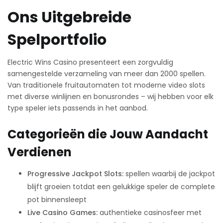
Ons Uitgebreide
Spelportfolio
Electric Wins Casino presenteert een zorgvuldig
samengestelde verzameling van meer dan 2000 spellen.
Van traditionele fruitautomaten tot moderne video slots
met diverse winlijnen en bonusrondes – wij hebben voor elk
type speler iets passends in het aanbod.
Categorieën die Jouw Aandacht
Verdienen
Progressive Jackpot Slots:
spellen waarbij de jackpot
blijft groeien totdat een gelukkige speler de complete
pot binnensleept
Live Casino Games:
authentieke casinosfeer met