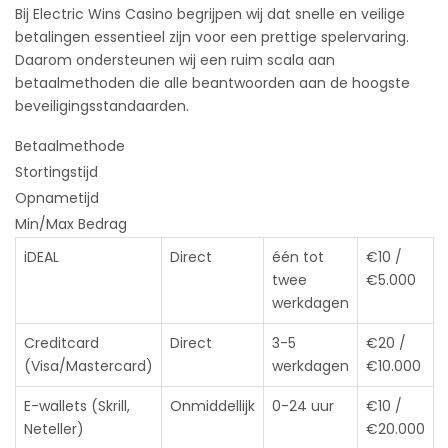
Bij Electric Wins Casino begrijpen wij dat snelle en veilige
betalingen essentieel zijn voor een prettige spelervaring.
Daarom ondersteunen wij een ruim scala aan
betaalmethoden die alle beantwoorden aan de hoogste
beveiligingsstandaarden.
Betaalmethode
Stortingstijd
Opnametijd
Min/Max Bedrag
iDEAL
Direct
één tot
€10 /
twee
€5.000
werkdagen
Creditcard
Direct
3-5
€20 /
(Visa/Mastercard)
werkdagen
€10.000
E-wallets (Skrill,
Onmiddellijk
0-24 uur
€10 /
Neteller)
€20.000