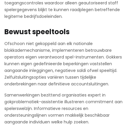
toegangscontroles waardoor alleen geautoriseerd staff
spelergegevens blijkt te kunnen raadplegen betreffende
legiteme bedrijfsdoeleinden.
Bewust speeltools
Ofschoon niet gekoppeld aan elk nationale
blokkademechanisme, implementeren betrouwbare
operators eigen verantwoord spel-instrumenten. Gokkers
kunnen eigen gedefinieerde beperkingen vaststellen
aangaande inleggingen, negatieve saldi ofwel speeltijd.
Zelfuitsluitingsopties variëren tussen tijdelijke
onderbrekingen naar definitieve accountsluitingen.
Samenwerkingen bezittend organisaties expert in
gokproblematiek-assistentie illustreren commitment aan
spelerswelzijn. Informatieve resources en
ondersteuningslijnen vormen makkelijk beschikbaar
aangaande individuen welke hulp zoeken.