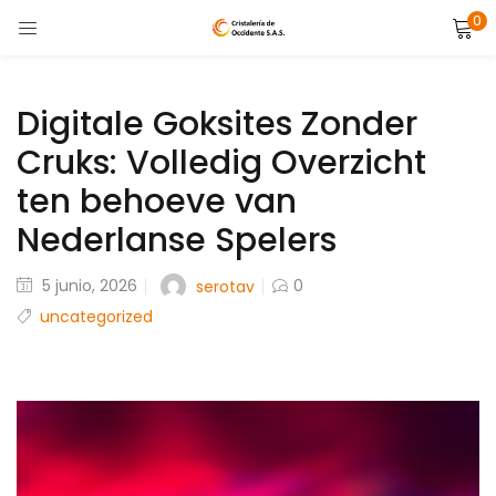
0
LOGIN
Enter your username and password to login.
Digitale Goksites Zonder
Cruks: Volledig Overzicht
ten behoeve van
Nederlanse Spelers
Remember me
Posted
5 junio, 2026
0
serotav
on
uncategorized
Lost password?