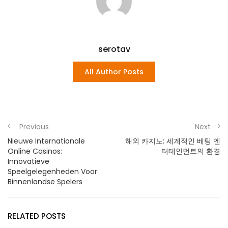
serotav
All Author Posts
Previous
Next
Nieuwe Internationale
해외 카지노: 세계적인 베팅 엔
Online Casinos:
터테인먼트의 환경
Innovatieve
Speelgelegenheden Voor
Binnenlandse Spelers
RELATED POSTS