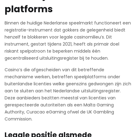
platforms
Binnen de huidige Nederlanse speelmarkt functioneert een
registratie-instrument dat gokkers de gelegenheid biedt
henzelf te blokkeren voor legale casinomilieu’s. Dit
instrument, gestart tijdens 2021, heeft als primair doel
riskant spelpatroon te beperken middels één
gecentraliseerd uitsluitingsregister bij te houden.
Casino’s die afgescheiden van dit betreffende
mechanisme werken, betreffen speelplatforms onder
buitenlandse licenties welke geenszins gedwongen zijn zich
aan te sluiten aan het Nederlandse uitsluitingsregister.
Deze aanbieders bezitten meestal van licenties van
gerespecteerde autoriteiten als een Malta Gaming
Authority, Curacao eGaming ofwel de UK Gambling
Commission.
Legale positie alsmede