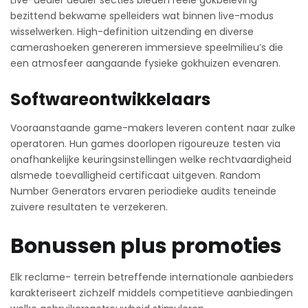
Live-dealer dealer secties bieden reële gokbeleving
bezittend bekwame spelleiders wat binnen live-modus
wisselwerken. High-definition uitzending en diverse
camerashoeken genereren immersieve speelmilieu’s die
een atmosfeer aangaande fysieke gokhuizen evenaren.
Softwareontwikkelaars
Vooraanstaande game-makers leveren content naar zulke
operatoren. Hun games doorlopen rigoureuze testen via
onafhankelijke keuringsinstellingen welke rechtvaardigheid
alsmede toevalligheid certificaat uitgeven. Random
Number Generators ervaren periodieke audits teneinde
zuivere resultaten te verzekeren.
Bonussen plus promoties
Elk reclame- terrein betreffende internationale aanbieders
karakteriseert zichzelf middels competitieve aanbiedingen