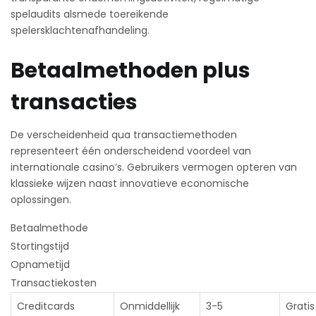
spelaudits alsmede toereikende
spelersklachtenafhandeling.
Betaalmethoden plus
transacties
De verscheidenheid qua transactiemethoden
representeert één onderscheidend voordeel van
internationale casino’s. Gebruikers vermogen opteren van
klassieke wijzen naast innovatieve economische
oplossingen.
Betaalmethode
Stortingstijd
Opnametijd
Transactiekosten
Creditcards
Onmiddellijk
3-5
Gratis