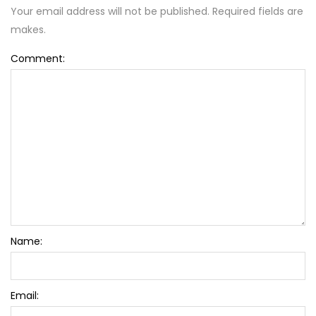
Your email address will not be published. Required fields are
makes.
Comment:
Name:
Email: