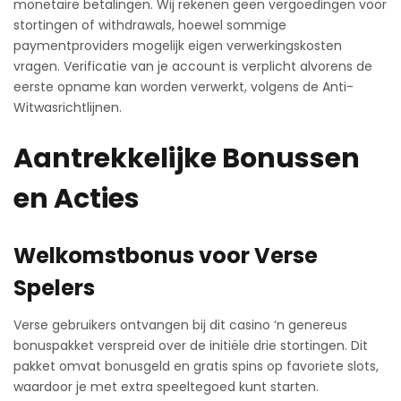
monetaire betalingen. Wij rekenen geen vergoedingen voor
stortingen of withdrawals, hoewel sommige
paymentproviders mogelijk eigen verwerkingskosten
vragen. Verificatie van je account is verplicht alvorens de
eerste opname kan worden verwerkt, volgens de Anti-
Witwasrichtlijnen.
Aantrekkelijke Bonussen
en Acties
Welkomstbonus voor Verse
Spelers
Verse gebruikers ontvangen bij dit casino ‘n genereus
bonuspakket verspreid over de initiële drie stortingen. Dit
pakket omvat bonusgeld en gratis spins op favoriete slots,
waardoor je met extra speeltegoed kunt starten.