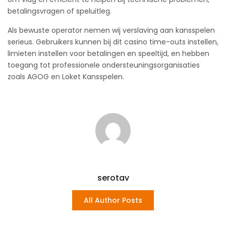
betalingsvragen of speluitleg.
Als bewuste operator nemen wij verslaving aan kansspelen
serieus. Gebruikers kunnen bij dit casino time-outs instellen,
limieten instellen voor betalingen en speeltijd, en hebben
toegang tot professionele ondersteuningsorganisaties
zoals AGOG en Loket Kansspelen.
serotav
All Author Posts