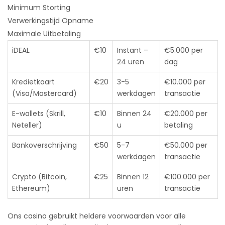
Minimum Storting
Verwerkingstijd Opname
Maximale Uitbetaling
iDEAL
€10
Instant –
€5.000 per
24 uren
dag
Kredietkaart
€20
3-5
€10.000 per
(Visa/Mastercard)
werkdagen
transactie
E-wallets (Skrill,
€10
Binnen 24
€20.000 per
Neteller)
u
betaling
Bankoverschrijving
€50
5-7
€50.000 per
werkdagen
transactie
Crypto (Bitcoin,
€25
Binnen 12
€100.000 per
Ethereum)
uren
transactie
Ons casino gebruikt heldere voorwaarden voor alle