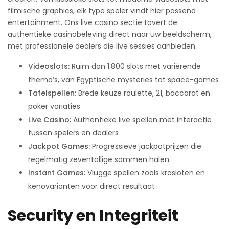
filmische graphics, elk type speler vindt hier passend
entertainment. Ons live casino sectie tovert de
authentieke casinobeleving direct naar uw beeldscherm,
met professionele dealers die live sessies aanbieden.
Videoslots:
Ruim dan 1.800 slots met variërende
thema’s, van Egyptische mysteries tot space-games
Tafelspellen:
Brede keuze roulette, 21, baccarat en
poker variaties
Live Casino:
Authentieke live spellen met interactie
tussen spelers en dealers
Jackpot Games:
Progressieve jackpotprijzen die
regelmatig zeventallige sommen halen
Instant Games:
Vlugge spellen zoals krasloten en
kenovarianten voor direct resultaat
Security en Integriteit