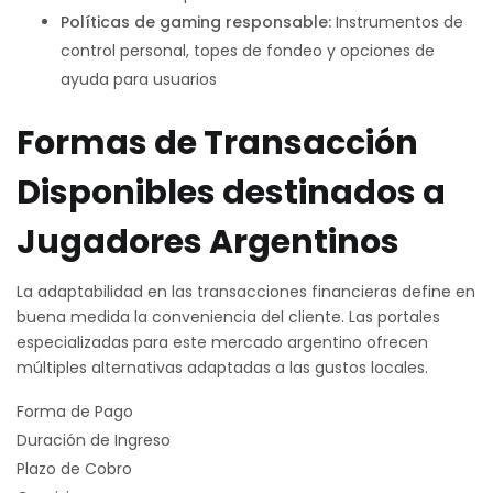
Políticas de gaming responsable:
Instrumentos de
control personal, topes de fondeo y opciones de
ayuda para usuarios
Formas de Transacción
Disponibles destinados a
Jugadores Argentinos
La adaptabilidad en las transacciones financieras define en
buena medida la conveniencia del cliente. Las portales
especializadas para este mercado argentino ofrecen
múltiples alternativas adaptadas a las gustos locales.
Forma de Pago
Duración de Ingreso
Plazo de Cobro