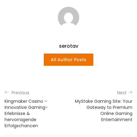
serotav
All Author Posts
Previous
Next
Kingmaker Casino –
MyStake Gaming Site: Your
Innovative Gaming-
Gateway to Premium
Erlebnisse &
Online Gaming
hervorragende
Entertainment
Erfolgschancen