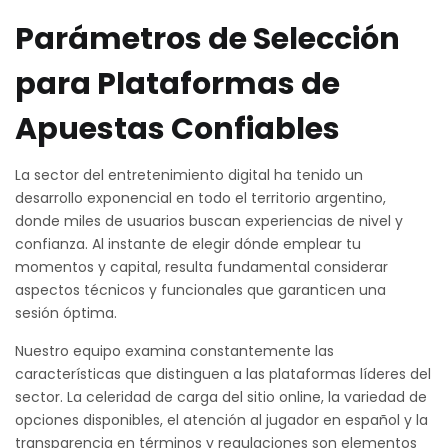
Parámetros de Selección
para Plataformas de
Apuestas Confiables
La sector del entretenimiento digital ha tenido un
desarrollo exponencial en todo el territorio argentino,
donde miles de usuarios buscan experiencias de nivel y
confianza. Al instante de elegir dónde emplear tu
momentos y capital, resulta fundamental considerar
aspectos técnicos y funcionales que garanticen una
sesión óptima.
Nuestro equipo examina constantemente las
características que distinguen a las plataformas líderes del
sector. La celeridad de carga del sitio online, la variedad de
opciones disponibles, el atención al jugador en español y la
transparencia en términos y regulaciones son elementos