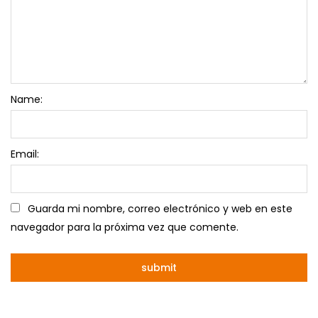
Name:
Email:
Guarda mi nombre, correo electrónico y web en este
navegador para la próxima vez que comente.