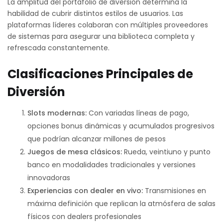
La amplitud del portafolio de diversión determina la
habilidad de cubrir distintos estilos de usuarios. Las
plataformas líderes colaboran con múltiples proveedores
de sistemas para asegurar una biblioteca completa y
refrescada constantemente.
Clasificaciones Principales de
Diversión
Slots modernas:
Con variadas líneas de pago,
opciones bonus dinámicas y acumulados progresivos
que podrían alcanzar millones de pesos
Juegos de mesa clásicos:
Rueda, veintiuno y punto
banco en modalidades tradicionales y versiones
innovadoras
Experiencias con dealer en vivo:
Transmisiones en
máxima definición que replican la atmósfera de salas
físicos con dealers profesionales