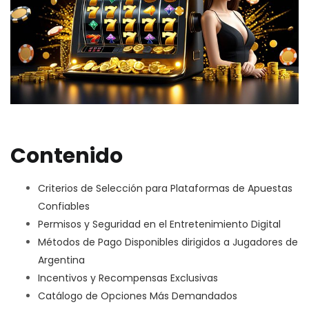
Contenido
Criterios de Selección para Plataformas de Apuestas
Confiables
Permisos y Seguridad en el Entretenimiento Digital
Métodos de Pago Disponibles dirigidos a Jugadores de
Argentina
Incentivos y Recompensas Exclusivas
Catálogo de Opciones Más Demandados