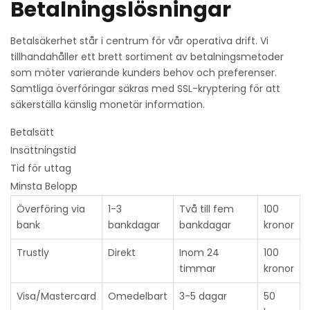
Betalningslösningar
Betalsäkerhet står i centrum för vår operativa drift. Vi
tillhandahåller ett brett sortiment av betalningsmetoder
som möter varierande kunders behov och preferenser.
Samtliga överföringar säkras med SSL-kryptering för att
säkerställa känslig monetär information.
Betalsätt
Insättningstid
Tid för uttag
Minsta Belopp
Överföring via
1-3
Två till fem
100
bank
bankdagar
bankdagar
kronor
Trustly
Direkt
Inom 24
100
timmar
kronor
Visa/Mastercard
Omedelbart
3-5 dagar
50