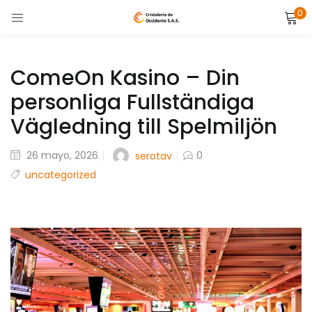
0
LOGIN
Enter your username and password to login.
ComeOn Kasino – Din
personliga Fullständiga
Vägledning till Spelmiljön
Posted
26 mayo, 2026
0
serotav
Remember me
on
uncategorized
Lost password?