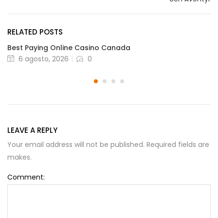
RELATED POSTS
Best Paying Online Casino Canada
Posted
6 agosto, 2026
0
on
LEAVE A REPLY
Your email address will not be published. Required fields are
makes.
Comment: