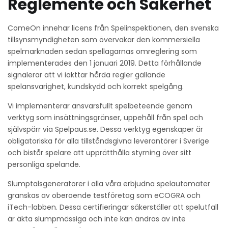
Reglemente och Säkerhet
ComeOn innehar licens från Spelinspektionen, den svenska
tillsynsmyndigheten som övervakar den kommersiella
spelmarknaden sedan spellagarnas omreglering som
implementerades den 1 januari 2019. Detta förhållande
signalerar att vi iakttar hårda regler gällande
spelansvarighet, kundskydd och korrekt spelgång.
Vi implementerar ansvarsfullt spelbeteende genom
verktyg som insättningsgränser, uppehåll från spel och
självspärr via Spelpaus.se. Dessa verktyg egenskaper är
obligatoriska för alla tillståndsgivna leverantörer i Sverige
och bistår spelare att upprätthålla styrning över sitt
personliga spelande.
Slumptalsgeneratorer i alla våra erbjudna spelautomater
granskas av oberoende testföretag som eCOGRA och
iTech-labben. Dessa certifieringar säkerställer att spelutfall
är äkta slumpmässiga och inte kan ändras av inte