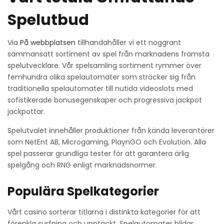
Spelutbud
Via
På webbplatsen
tillhandahåller vi ett noggrant
sammansatt sortiment av spel från marknadens främsta
spelutvecklare. Vår spelsamling sortiment rymmer över
femhundra olika spelautomater som sträcker sig från
traditionella spelautomater till nutida videoslots med
sofistikerade bonusegenskaper och progressiva jackpot
jackpottar.
Spelutvalet innehåller produktioner från kända leverantörer
som NetEnt AB, Microgaming, PlaynGO och Evolution. Alla
spel passerar grundliga tester för att garantera ärlig
spelgång och RNG enligt marknadsnormer.
Populära Spelkategorier
Vårt casino sorterar titlarna i distinkta kategorier för att
förenkla surfning och upptäckt. Spelautomater bildar