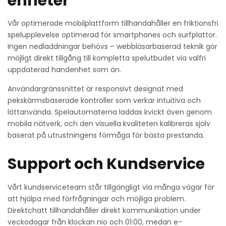
enheter
Vår optimerade mobilplattform tillhandahåller en friktionsfri
spelupplevelse optimerad för smartphones och surfplattor.
Ingen nedladdningar behövs – webbläsarbaserad teknik gör
möjligt direkt tillgång till kompletta spelutbudet via valfri
uppdaterad handenhet som än.
Användargränssnittet är responsivt designat med
pekskärmsbaserade kontroller som verkar intuitiva och
lättanvända. Spelautomaterna laddas kvickt även genom
mobila nätverk, och den visuella kvaliteten kalibreras själv
baserat på utrustningens förmåga för bästa prestanda.
Support och Kundservice
Vårt kundserviceteam står tillgängligt via många vägar för
att hjälpa med förfrågningar och möjliga problem.
Direktchatt tillhandahåller direkt kommunikation under
veckodagar från klockan nio och 01:00, medan e-