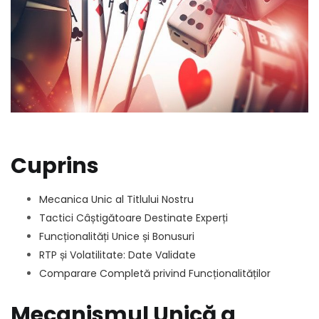
Cuprins
Mecanica Unic al Titlului Nostru
Tactici Câștigătoare Destinate Experți
Funcționalități Unice și Bonusuri
RTP și Volatilitate: Date Validate
Comparare Completă privind Funcționalităților
Mecanismul Unică a