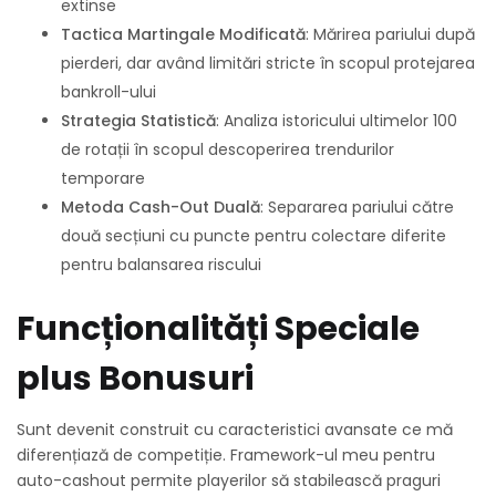
extinse
Tactica Martingale Modificată
: Mărirea pariului după
pierderi, dar având limitări stricte în scopul protejarea
bankroll-ului
Strategia Statistică
: Analiza istoricului ultimelor 100
de rotații în scopul descoperirea trendurilor
temporare
Metoda Cash-Out Duală
: Separarea pariului către
două secțiuni cu puncte pentru colectare diferite
pentru balansarea riscului
Funcționalități Speciale
plus Bonusuri
Sunt devenit construit cu caracteristici avansate ce mă
diferențiază de competiție. Framework-ul meu pentru
auto-cashout permite playerilor să stabilească praguri