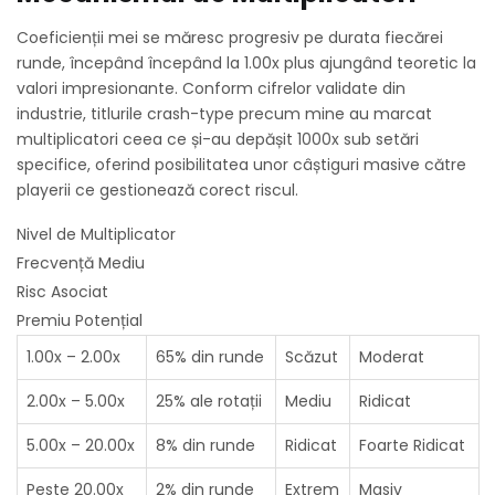
Coeficienții mei se măresc progresiv pe durata fiecărei
runde, începând începând la 1.00x plus ajungând teoretic la
valori impresionante. Conform cifrelor validate din
industrie, titlurile crash-type precum mine au marcat
multiplicatori ceea ce și-au depășit 1000x sub setări
specifice, oferind posibilitatea unor câștiguri masive către
playerii ce gestionează corect riscul.
Nivel de Multiplicator
Frecvență Mediu
Risc Asociat
Premiu Potențial
1.00x – 2.00x
65% din runde
Scăzut
Moderat
2.00x – 5.00x
25% ale rotații
Mediu
Ridicat
5.00x – 20.00x
8% din runde
Ridicat
Foarte Ridicat
Peste 20.00x
2% din runde
Extrem
Masiv