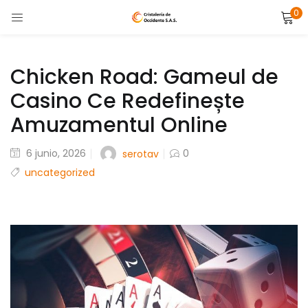
0
LOGIN
Enter your username and password to login.
Chicken Road: Gameul de
Casino Ce Redefinește
Amuzamentul Online
Posted
6 junio, 2026
0
serotav
Remember me
on
uncategorized
Lost password?