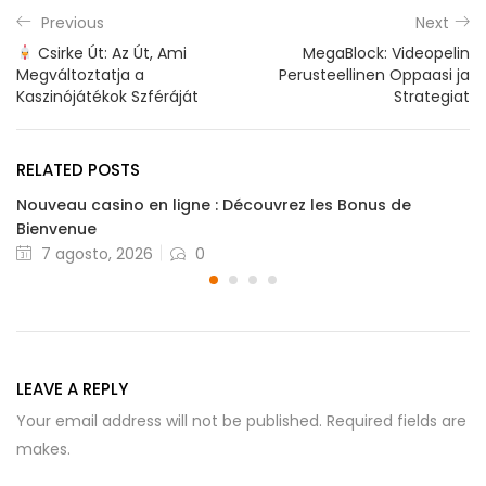
Previous
Next
Csirke Út: Az Út, Ami
MegaBlock: Videopelin
Megváltoztatja a
Perusteellinen Oppaasi ja
Kaszinójátékok Szféráját
Strategiat
RELATED POSTS
Nouveau casino en ligne : Découvrez les Bonus de
Bienvenue
Posted
7 agosto, 2026
0
on
LEAVE A REPLY
Your email address will not be published. Required fields are
makes.