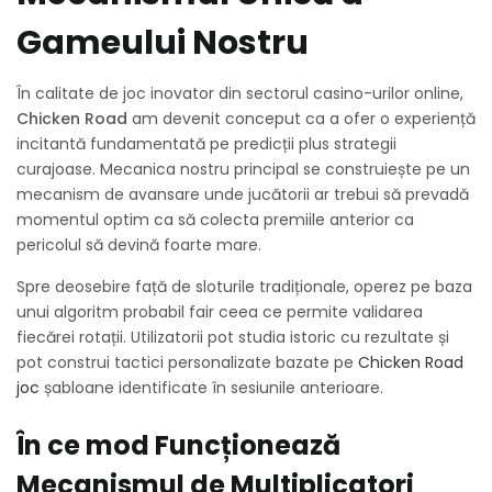
Gameului Nostru
În calitate de joc inovator din sectorul casino-urilor online,
Chicken Road
am devenit conceput ca a ofer o experiență
incitantă fundamentată pe predicții plus strategii
curajoase. Mecanica nostru principal se construiește pe un
mecanism de avansare unde jucătorii ar trebui să prevadă
momentul optim ca să colecta premiile anterior ca
pericolul să devină foarte mare.
Spre deosebire față de sloturile tradiționale, operez pe baza
unui algoritm probabil fair ceea ce permite validarea
fiecărei rotații. Utilizatorii pot studia istoric cu rezultate și
pot construi tactici personalizate bazate pe
Chicken Road
joc
șabloane identificate în sesiunile anterioare.
În ce mod Funcționează
Mecanismul de Multiplicatori