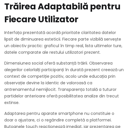
Trăirea Adaptabilă pentru
Fiecare Utilizator
Interfața prezentată acordă prioritate claritatea datelor
lipsit de diminuarea esteticii. Fiecare parte vizibilă servește
un obiectiv practic: graficul în timp real, lista ultimelor ture,
datele comparate ale restului utilizatori prezent.
Dimensiunea social oferă substanță trăirii. Observarea
alegerilor celorlalți participanți în durată prezent creează un
context de competiție pozitiv, acolo unde educația prin
observație devine la identic de valoroasă ca
antrenamentul nemijlocit. Transparența totală a tuturor
partidelor anterioare oferă posibilitatea analize din trecut
extinse.
Adaptarea pentru aparate smartphone nu constituie o
doar o ajustare, ci o regândire completă a platformei.
Butoanele touch reacționează imediat, iar prezentarea pe