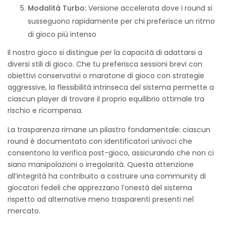
Modalità Turbo:
Versione accelerata dove i round si
susseguono rapidamente per chi preferisce un ritmo
di gioco più intenso
Il nostro gioco si distingue per la capacità di adattarsi a
diversi stili di gioco. Che tu preferisca sessioni brevi con
obiettivi conservativi o maratone di gioco con strategie
aggressive, la flessibilità intrinseca del sistema permette a
ciascun player di trovare il proprio equilibrio ottimale tra
rischio e ricompensa.
La trasparenza rimane un pilastro fondamentale: ciascun
round è documentato con identificatori univoci che
consentono la verifica post-gioco, assicurando che non ci
siano manipolazioni o irregolarità. Questa attenzione
all’integrità ha contribuito a costruire una community di
giocatori fedeli che apprezzano l’onestà del sistema
rispetto ad alternative meno trasparenti presenti nel
mercato.