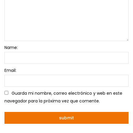
Name:
Email:
Guarda mi nombre, correo electrónico y web en este
navegador para la próxima vez que comente.