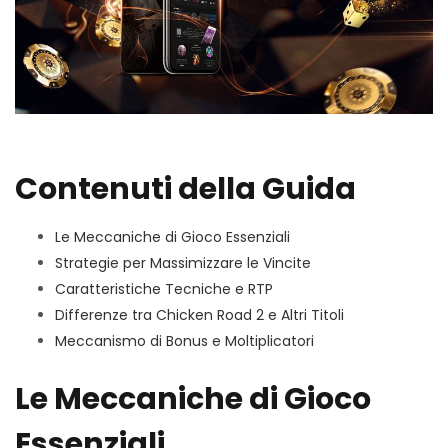
Contenuti della Guida
Le Meccaniche di Gioco Essenziali
Strategie per Massimizzare le Vincite
Caratteristiche Tecniche e RTP
Differenze tra Chicken Road 2 e Altri Titoli
Meccanismo di Bonus e Moltiplicatori
Le Meccaniche di Gioco
Essenziali