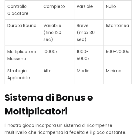
Controllo
Completo
Parziale
Nullo
Giocatore
Durata Round
Variabile
Breve
Istantanea
(fino 120
(max 30
sec)
sec)
Moltiplicatore
10000x
1000-
500-2000x
Massimo
5000x
Strategia
Alta
Media
Minima
Applicabile
Sistema di Bonus e
Moltiplicatori
Il nostro gioco incorpora un sistema di ricompense
multilivello che ricompensa la fedeltà e il gioco costante.