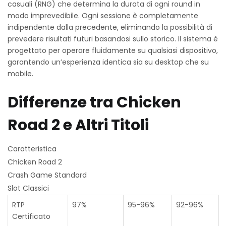
casuali (RNG) che determina la durata di ogni round in
modo imprevedibile. Ogni sessione è completamente
indipendente dalla precedente, eliminando la possibilità di
prevedere risultati futuri basandosi sullo storico. Il sistema è
progettato per operare fluidamente su qualsiasi dispositivo,
garantendo un’esperienza identica sia su desktop che su
mobile.
Differenze tra Chicken
Road 2 e Altri Titoli
Caratteristica
Chicken Road 2
Crash Game Standard
Slot Classici
RTP
97%
95-96%
92-96%
Certificato