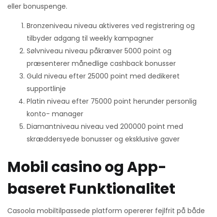
eller bonuspenge.
Bronzeniveau niveau aktiveres ved registrering og
tilbyder adgang til weekly kampagner
Sølvniveau niveau påkræver 5000 point og
præsenterer månedlige cashback bonusser
Guld niveau efter 25000 point med dedikeret
supportlinje
Platin niveau efter 75000 point herunder personlig
konto- manager
Diamantniveau niveau ved 200000 point med
skræddersyede bonusser og eksklusive gaver
Mobil casino og App-
baseret Funktionalitet
Casoola mobiltilpassede platform opererer fejlfrit på både