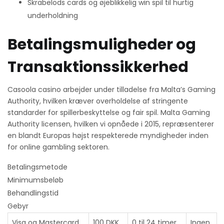
Skrabelods cards og øjeblikkelig win spil til hurtig
underholdning
Betalingsmuligheder og
Transaktionssikkerhed
Casoola casino arbejder under tilladelse fra Malta’s Gaming
Authority, hvilken kræver overholdelse af stringente
standarder for spillerbeskyttelse og fair spil. Malta Gaming
Authority licensen, hvilken vi opnåede i 2015, repræsenterer
en blandt Europas højst respekterede myndigheder inden
for online gambling sektoren.
Betalingsmetode
Minimumsbeløb
Behandlingstid
Gebyr
Visa og Mastercard
100 DKK
0 til 24 timer
Ingen