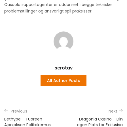
Casoola supportagenter er uddannet i begge tekniske
problemstillinger og ansvarligt spil praksisser.
serotav
All Author Posts
Previous
Next
Bethype – Tuoreen
Dragonia Casino – Din
Ajanjakson Pelikokemus
egen Plats för Exklusiva