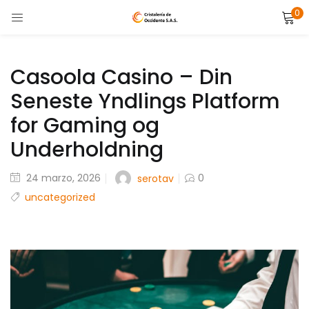
0
LOGIN
Enter your username and password to login.
Casoola Casino – Din
Seneste Yndlings Platform
for Gaming og
Underholdning
Remember me
Posted
24 marzo, 2026
0
serotav
on
uncategorized
Lost password?