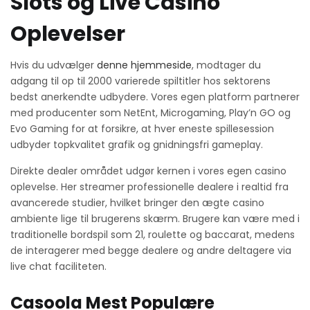
Slots og Live Casino
Oplevelser
Hvis du udvælger
denne hjemmeside
, modtager du
adgang til op til 2000 varierede spiltitler hos sektorens
bedst anerkendte udbydere. Vores egen platform partnerer
med producenter som NetEnt, Microgaming, Play’n GO og
Evo Gaming for at forsikre, at hver eneste spillesession
udbyder topkvalitet grafik og gnidningsfri gameplay.
Direkte dealer området udgør kernen i vores egen casino
oplevelse. Her streamer professionelle dealere i realtid fra
avancerede studier, hvilket bringer den ægte casino
ambiente lige til brugerens skærm. Brugere kan være med i
traditionelle bordspil som 21, roulette og baccarat, medens
de interagerer med begge dealere og andre deltagere via
live chat faciliteten.
Casoola Mest Populære