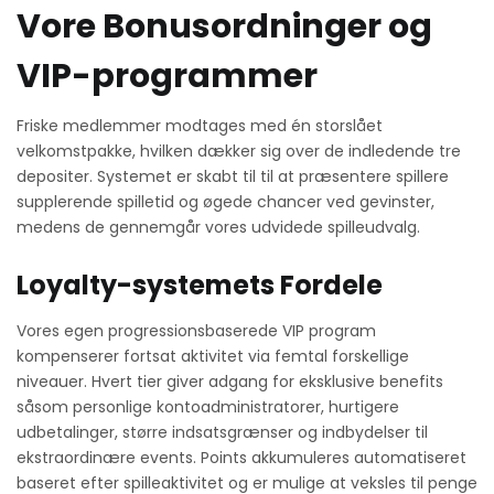
Vore Bonusordninger og
VIP-programmer
Friske medlemmer modtages med én storslået
velkomstpakke, hvilken dækker sig over de indledende tre
depositer. Systemet er skabt til til at præsentere spillere
supplerende spilletid og øgede chancer ved gevinster,
medens de gennemgår vores udvidede spilleudvalg.
Loyalty-systemets Fordele
Vores egen progressionsbaserede VIP program
kompenserer fortsat aktivitet via femtal forskellige
niveauer. Hvert tier giver adgang for eksklusive benefits
såsom personlige kontoadministratorer, hurtigere
udbetalinger, større indsatsgrænser og indbydelser til
ekstraordinære events. Points akkumuleres automatiseret
baseret efter spilleaktivitet og er mulige at veksles til penge