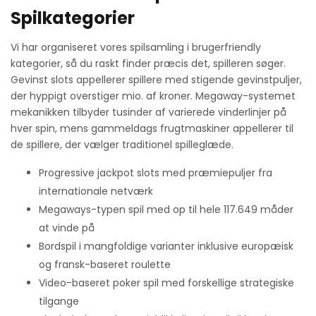
Spilkategorier
Vi har organiseret vores spilsamling i brugerfriendly
kategorier, så du raskt finder præcis det, spilleren søger.
Gevinst slots appellerer spillere med stigende gevinstpuljer,
der hyppigt overstiger mio. af kroner. Megaway-systemet
mekanikken tilbyder tusinder af varierede vinderlinjer på
hver spin, mens gammeldags frugtmaskiner appellerer til
de spillere, der vælger traditionel spilleglæde.
Progressive jackpot slots med præmiepuljer fra
internationale netværk
Megaways-typen spil med op til hele 117.649 måder
at vinde på
Bordspil i mangfoldige varianter inklusive europæisk
og fransk-baseret roulette
Video-baseret poker spil med forskellige strategiske
tilgange