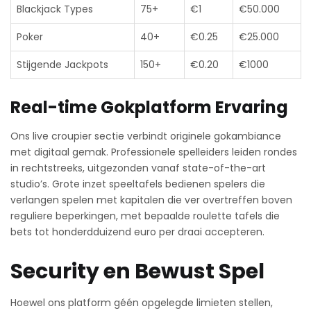
Blackjack Types
75+
€1
€50.000
Poker
40+
€0.25
€25.000
Stijgende Jackpots
150+
€0.20
€1000
Real-time Gokplatform Ervaring
Ons live croupier sectie verbindt originele gokambiance
met digitaal gemak. Professionele spelleiders leiden rondes
in rechtstreeks, uitgezonden vanaf state-of-the-art
studio’s. Grote inzet speeltafels bedienen spelers die
verlangen spelen met kapitalen die ver overtreffen boven
reguliere beperkingen, met bepaalde roulette tafels die
bets tot honderdduizend euro per draai accepteren.
Security en Bewust Spel
Hoewel ons platform géén opgelegde limieten stellen,