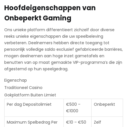
Hoofdeigenschappen van
Onbeperkt Gaming
Ons unieke platform differentieert zichzelf door diverse
reeks unieke eigenschappen die uw speelbeleving
verbeteren. Deelnemers hebben directe toegang tot
persoonlijk volledige saldo exclusief gefabriceerde barrières,
mogen deelnemen aan hoge inzet gametafels en
benutten van op maat gemaakte VIP-programma’s die zijn
afgestemd op hun speelgedrag.
Eigenschap
Traditioneel Casino
Gokplatform Buiten Limiet
Per dag Depositolimiet
€500 –
Onbeperkt
€1000
Maximum Spelbedrag Per
€10 – €50
Zelf