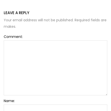
LEAVE A REPLY
Your email address will not be published. Required fields are
makes.
Comment:
Name: