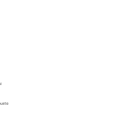
i
nusta