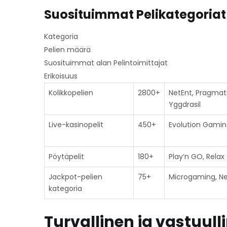
Suosituimmat Pelikategoriat
Kategoria
Pelien määrä
Suosituimmat alan Pelintoimittajat
Erikoisuus
Kolikkopelien
2800+
NetEnt, Pragmati
Yggdrasil
Live-kasinopelit
450+
Evolution Gaming
Pöytäpelit
180+
Play’n GO, Rela
Jackpot-pelien
75+
Microgaming, Ne
kategoria
Turvallinen ja vastuu