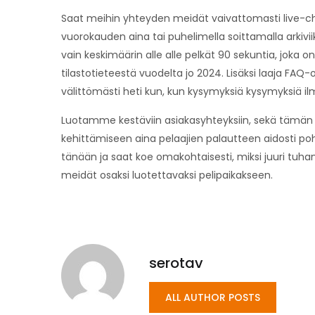
Saat meihin yhteyden meidät vaivattomasti live-chat
vuorokauden aina tai puhelimella soittamalla arkiv
vain keskimäärin alle alle pelkät 90 sekuntia, joka o
tilastotieteestä vuodelta jo 2024. Lisäksi laaja FA
välittömästi heti kun, kun kysymyksiä kysymyksiä i
Luotamme kestäviin asiakasyhteyksiin, sekä tämän
kehittämiseen aina pelaajien palautteen aidosti 
tänään ja saat koe omakohtaisesti, miksi juuri tuha
meidät osaksi luotettavaksi pelipaikakseen.
serotav
ALL AUTHOR POSTS