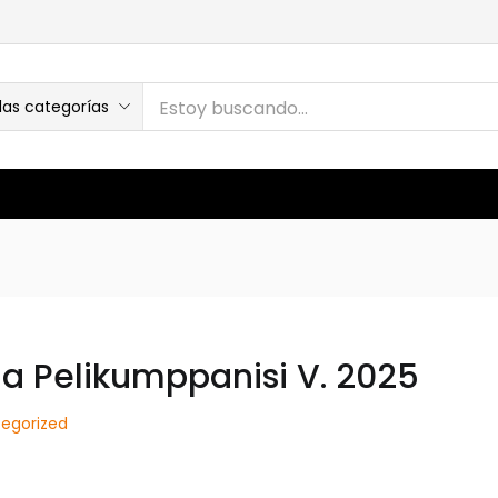
las categorías
 Pelikumppanisi V. 2025
egorized