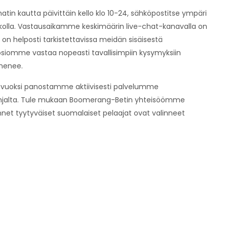
in kautta päivittäin kello klo 10-24, sähköpostitse ympäri
iikolla. Vastausaikamme keskimäärin live-chat-kanavalla on
n on helposti tarkistettavissa meidän sisäisestä
Q-osiomme vastaa nopeasti tavallisimpiin kysymyksiin
lmenee.
 vuoksi panostamme aktiivisesti palvelumme
pohjalta. Tule mukaan Boomerang-Betin yhteisöömme
nnet tyytyväiset suomalaiset pelaajat ovat valinneet