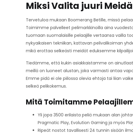
Miksi Valita juuri Meidä
Tervetuloa mukaan Boomerang Betille, missä pelaa
Toimimme palvelleet pelimarkkinoilla aina vuodest
tuomaan suomalaisille pelaajille vertaansa vailla t
nykyaikaisen tekniikan, kattavan pelivalikoiman yh
mikä erottaa selkeästi meidät eduksemme kilpaili
Tiedämme, että kukin asiakkaistamme on ainutlaatui
meillä on luoneet alustan, joka varmasti antaa v
Emme pidä ei ole piilossa olevia ehtoja tai liian vai
selkeä pelikokemus.
Mitä Toimitamme Pelaajille
Yli jopa 3500 erilaista peliä mukaan alan johtav
Pragmatic Play, Evolution Gaming ja myös Pl
Ripeät nostot tavallisesti 24 tunnin sisään ilma