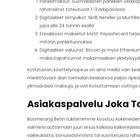
Pankkimaksut: Suomalaisten pankkien verkkopan
rahansiirrot toteutuvat 1-3 arkipäivässä
Digitaaliset lompakot: Skrill, Neteller ja Muc
jopa alle 24 tunnin sisällä
Ennakkoon maksetut kortit: Paysafecard tarjo
mitään pankkitunnuksia
Digitaaliset valuutat: Bitcoin ja myös Ether
maksutapahtumat maksimaalisen yksityisyyd
Kotiutusten käsittelynopeus on aina meillä vain ke
merkittävästi alan toimialan keskiarvoa paljon ripeä
ylimääräisiä maksuja, ja voit kotiuttamaan voittoja 
Asiakaspalvelu Joka To
Boomerang Betin tukitiimimme koostuu kokeneiden ja
valmiina auttamaan juuri sinua kaikissa kaikenlaisiss
vaikeuksista, bonussäännöistä tai suoritetuista rahan