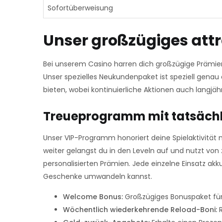
Sofortüberweisung
Unser großzügiges at
Bei unserem Casino harren dich großzügige Prämi
Unser spezielles Neukundenpaket ist speziell genau 
bieten, wobei kontinuierliche Aktionen auch langjäh
Treueprogramm mit tatsäch
Unser VIP-Programm honoriert deine Spielaktivität m
weiter gelangst du in den Leveln auf und nutzt vo
personalisierten Prämien. Jede einzelne Einsatz akk
Geschenke umwandeln kannst.
Welcome Bonus:
Großzügiges Bonuspaket für
Wöchentlich wiederkehrende Reload-Boni:
R