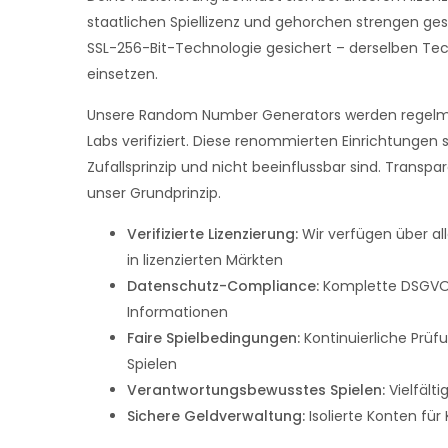
staatlichen Spiellizenz und gehorchen strengen ges
SSL-256-Bit-Technologie gesichert – derselben Tech
einsetzen.
Unsere Random Number Generators werden regelmä
Labs verifiziert. Diese renommierten Einrichtungen
Zufallsprinzip und nicht beeinflussbar sind. Transpar
unser Grundprinzip.
Verifizierte Lizenzierung:
Wir verfügen über a
in lizenzierten Märkten
Datenschutz-Compliance:
Komplette DSGVO-
Informationen
Faire Spielbedingungen:
Kontinuierliche Prüf
Spielen
Verantwortungsbewusstes Spielen:
Vielfälti
Sichere Geldverwaltung:
Isolierte Konten fü