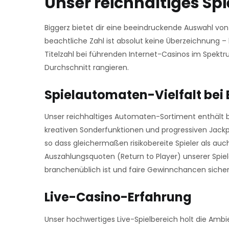
Unser reichhaltiges Spi
Biggerz bietet dir eine beeindruckende Auswahl von 
beachtliche Zahl ist absolut keine Überzeichnung –
Titelzahl bei führenden Internet-Casinos im Spektr
Durchschnitt rangieren.
Spielautomaten-Vielfalt bei 
Unser reichhaltiges Automaten-Sortiment enthält b
kreativen Sonderfunktionen und progressiven Jackpot
so dass gleichermaßen risikobereite Spieler als auc
Auszahlungsquoten (Return to Player) unserer Spiele
branchenüblich ist und faire Gewinnchancen sichers
Live-Casino-Erfahrung
Unser hochwertiges Live-Spielbereich holt die Ambi