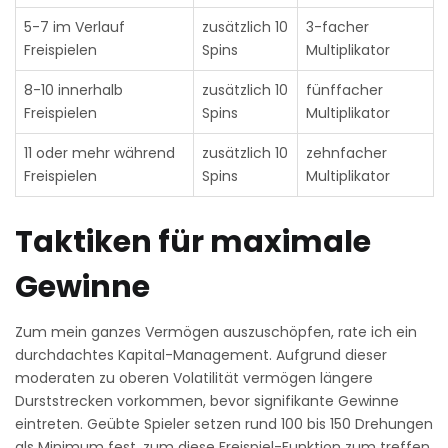
5-7 im Verlauf
zusätzlich 10
3-facher
Freispielen
Spins
Multiplikator
8-10 innerhalb
zusätzlich 10
fünffacher
Freispielen
Spins
Multiplikator
11 oder mehr während
zusätzlich 10
zehnfacher
Freispielen
Spins
Multiplikator
Taktiken für maximale
Gewinne
Zum mein ganzes Vermögen auszuschöpfen, rate ich ein
durchdachtes Kapital-Management. Aufgrund dieser
moderaten zu oberen Volatilität vermögen längere
Durststrecken vorkommen, bevor signifikante Gewinne
eintreten. Geübte Spieler setzen rund 100 bis 150 Drehungen
als Minimum fest, zum diese Freispiel-Funktion zum treffen