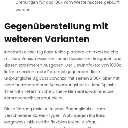
Drehungen für das 100x vom Wetteinsatzes gekauft
werden
Gegenüberstellung mit
weiteren Varianten
Innerhalb dieser Big Bass-Reihe platziere ich mich welche
mittlere Version zwischen jenen klassischen Ausgaben und
diesen extremeren Ausgaben. Der Gewinnfaktor von 1000x
liefert merklich mehr Potential gegenüber diese
ursprüngliche Big Bass Bonanza mit seinen 2100x, aber mit
einer harmonischeren Schwankungsbreite. Jene Splash-
Thematik liefert frische visuelle Elemente, während die
Kernmechanik vertraut bleibt.
Diese Vorrang residiert in jener Zugänglichkeit zum
verschiedene Spieler-Typen. Wohingegen Big Bass
Megaways inklusive ihr flexiblen Rollen-Aufbau