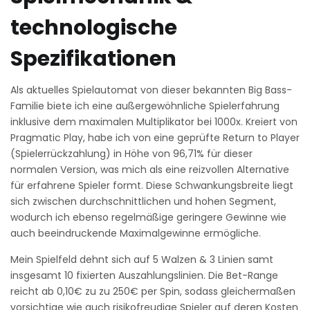
technologische
Spezifikationen
Als aktuelles Spielautomat von dieser bekannten Big Bass-
Familie biete ich eine außergewöhnliche Spielerfahrung
inklusive dem maximalen Multiplikator bei 1000x. Kreiert von
Pragmatic Play, habe ich von eine geprüfte Return to Player
(Spielerrückzahlung) in Höhe von 96,71% für dieser
normalen Version, was mich als eine reizvollen Alternative
für erfahrene Spieler formt. Diese Schwankungsbreite liegt
sich zwischen durchschnittlichen und hohen Segment,
wodurch ich ebenso regelmäßige geringere Gewinne wie
auch beeindruckende Maximalgewinne ermögliche.
Mein Spielfeld dehnt sich auf 5 Walzen & 3 Linien samt
insgesamt 10 fixierten Auszahlungslinien. Die Bet-Range
reicht ab 0,10€ zu zu 250€ per Spin, sodass gleichermaßen
vorsichtige wie auch risikofreudige Spieler auf deren Kosten