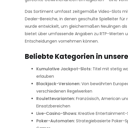
Das Sortiment umfasst zeitgemäße Video-Slots mit 
Dealer-Bereiche, in denen geschulte Spielleiter fü
wurde entwickelt, um gleichermaßen Neulingen als 
bietet über umfassende Angaben zu RTP-Werten un
Entscheidungen vornehmen können.
Beliebte Kategorien in unse
Kumulative Jackpot-Slots:
Titel mit stetig
erlauben
Blackjack-Versionen:
Von bewährten Europea
verschiedenen Regelwerken
Roulettevarianten:
Französisch, American und
Einsatzbereichen
Live-Casino-Shows:
Kreative Entertainment-
Poker-Automaten:
Strategiebasierte Poker-S