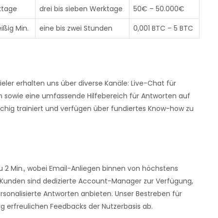
rktage
drei bis sieben Werktage
50€ – 50.000€
ißig Min.
eine bis zwei Stunden
0,001 BTC – 5 BTC
t
eler erhalten uns über diverse Kanäle: Live-Chat für
en sowie eine umfassende Hilfebereich für Antworten auf
chig trainiert und verfügen über fundiertes Know-how zu
zu 2 Min., wobei Email-Anliegen binnen von höchstens
Kunden sind dedizierte Account-Manager zur Verfügung,
onalisierte Antworten anbieten. Unser Bestreben für
g erfreulichen Feedbacks der Nutzerbasis ab.