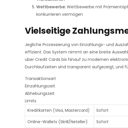
Wettbewerbe:
Wettbewerbe mit Prämientöpfen
konkurrieren vermögen
Vielseitige Zahlungsm
Jegliche Prozessierung von Einzahlungs- und Ausza
effizient. Das System nimmt an eine breite Auswah
über Credit Cards bis hinauf zu modernen elektro
Durchlaufzeiten sind transparent aufgezeigt, und fü
Transaktionsart
Einzahlungszeit
Abhebungszeit
Limits
Kreditkarten (Visa, Mastercard)
Sofort
Online-Wallets (Skrill/Neteller)
Sofort