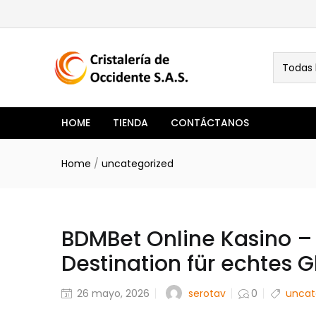
Todas 
HOME
TIENDA
CONTÁCTANOS
Home
/
uncategorized
BDMBet Online Kasino –
Destination für echtes G
Posted
serotav
26 mayo, 2026
0
uncat
on