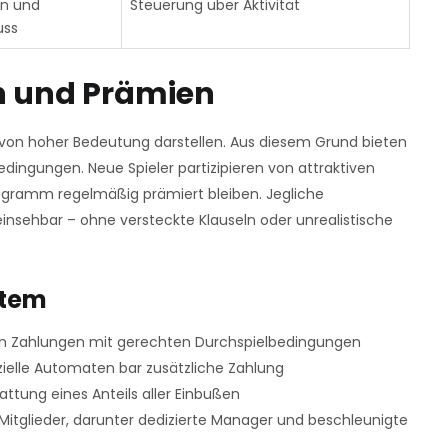
en und
Steuerung über Aktivität
uss
n und Prämien
 von hoher Bedeutung darstellen. Aus diesem Grund bieten
ingungen. Neue Spieler partizipieren von attraktiven
rogramm regelmäßig prämiert bleiben. Jegliche
insehbar – ohne versteckte Klauseln oder unrealistische
stem
ten Zahlungen mit gerechten Durchspielbedingungen
ielle Automaten bar zusätzliche Zahlung
tung eines Anteils aller Einbußen
e Mitglieder, darunter dedizierte Manager und beschleunigte