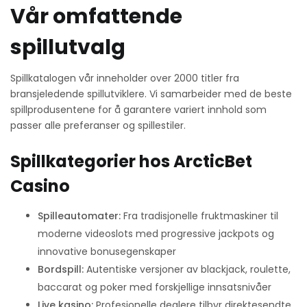
Vår omfattende
spillutvalg
Spillkatalogen vår inneholder over 2000 titler fra
bransjeledende spillutviklere. Vi samarbeider med de beste
spillprodusentene for å garantere variert innhold som
passer alle preferanser og spillestiler.
Spillkategorier hos ArcticBet
Casino
Spilleautomater:
Fra tradisjonelle fruktmaskiner til
moderne videoslots med progressive jackpots og
innovative bonusegenskaper
Bordspill:
Autentiske versjoner av blackjack, roulette,
baccarat og poker med forskjellige innsatsnivåer
Live kasino:
Profesjonelle dealere tilbyr direktesendte