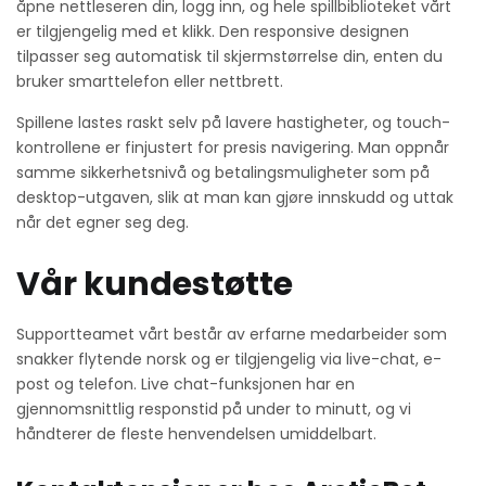
åpne nettleseren din, logg inn, og hele spillbiblioteket vårt
er tilgjengelig med et klikk. Den responsive designen
tilpasser seg automatisk til skjermstørrelse din, enten du
bruker smarttelefon eller nettbrett.
Spillene lastes raskt selv på lavere hastigheter, og touch-
kontrollene er finjustert for presis navigering. Man oppnår
samme sikkerhetsnivå og betalingsmuligheter som på
desktop-utgaven, slik at man kan gjøre innskudd og uttak
når det egner seg deg.
Vår kundestøtte
Supportteamet vårt består av erfarne medarbeider som
snakker flytende norsk og er tilgjengelig via live-chat, e-
post og telefon. Live chat-funksjonen har en
gjennomsnittlig responstid på under to minutt, og vi
håndterer de fleste henvendelsen umiddelbart.