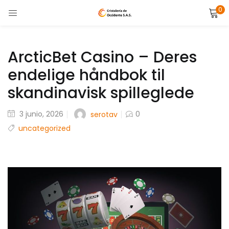
0
LOGIN
Enter your username and password to login.
ArcticBet Casino – Deres
endelige håndbok til
skandinavisk spilleglede
Posted
3 junio, 2026
0
serotav
Remember me
on
uncategorized
Lost password?