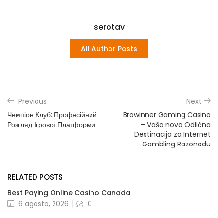
serotav
All Author Posts
Previous
Next
Чемпіон Клуб: Професійний
Browinner Gaming Casino
Розгляд Ігрової Платформи
– Vaša nova Odlična
Destinacija za Internet
Gambling Razonodu
RELATED POSTS
Best Paying Online Casino Canada
Posted
6 agosto, 2026
0
on