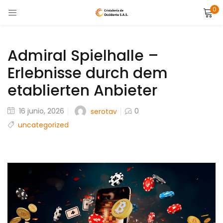
0
LOGIN
Enter your username and password to login.
Admiral Spielhalle –
Erlebnisse durch dem
etablierten Anbieter
Posted
16 junio, 2026
0
serotav
Remember me
on
uncategorized
Lost password?