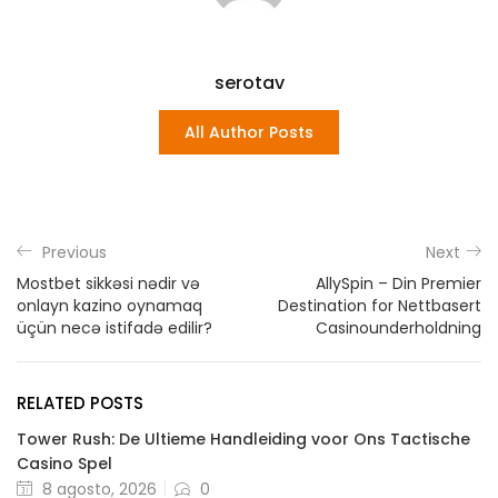
serotav
All Author Posts
Previous
Next
Mostbet sikkəsi nədir və
AllySpin – Din Premier
onlayn kazino oynamaq
Destination for Nettbasert
üçün necə istifadə edilir?
Casinounderholdning
RELATED POSTS
Tower Rush: De Ultieme Handleiding voor Ons Tactische
Casino Spel
Posted
8 agosto, 2026
0