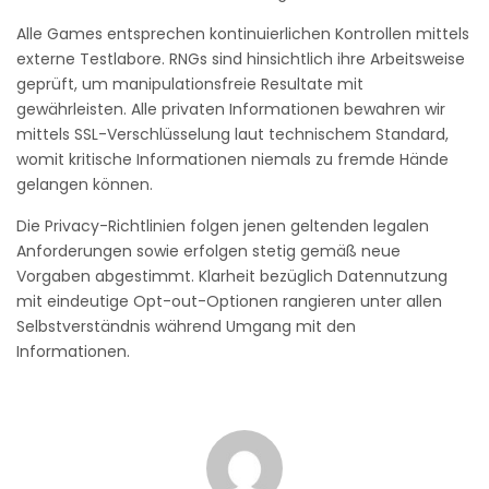
Alle Games entsprechen kontinuierlichen Kontrollen mittels
externe Testlabore. RNGs sind hinsichtlich ihre Arbeitsweise
geprüft, um manipulationsfreie Resultate mit
gewährleisten. Alle privaten Informationen bewahren wir
mittels SSL-Verschlüsselung laut technischem Standard,
womit kritische Informationen niemals zu fremde Hände
gelangen können.
Die Privacy-Richtlinien folgen jenen geltenden legalen
Anforderungen sowie erfolgen stetig gemäß neue
Vorgaben abgestimmt. Klarheit bezüglich Datennutzung
mit eindeutige Opt-out-Optionen rangieren unter allen
Selbstverständnis während Umgang mit den
Informationen.