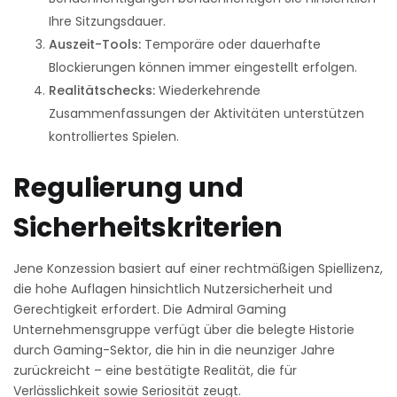
Ihre Sitzungsdauer.
Auszeit-Tools:
Temporäre oder dauerhafte
Blockierungen können immer eingestellt erfolgen.
Realitätschecks:
Wiederkehrende
Zusammenfassungen der Aktivitäten unterstützen
kontrolliertes Spielen.
Regulierung und
Sicherheitskriterien
Jene Konzession basiert auf einer rechtmäßigen Spiellizenz,
die hohe Auflagen hinsichtlich Nutzersicherheit und
Gerechtigkeit erfordert. Die Admiral Gaming
Unternehmensgruppe verfügt über die belegte Historie
durch Gaming-Sektor, die hin in die neunziger Jahre
zurückreicht – eine bestätigte Realität, die für
Verlässlichkeit sowie Seriosität zeugt.