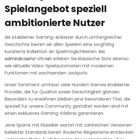
Spielangebot speziell
ambitionierte Nutzer
Als etablierter Gaming-Anbieter durch umfangreicher
Geschichte bieten wir allen Spielern eine sorgfältig
kuratierte Kollektion an Spielmöglichkeiten. Bei
admiralcasino-ch.net
erleben Sie klassische Slots ebenso
wie aktuelle Video-Spielautomaten mit modernen
Funktionen mit wachsenden Jackpots.
Unser Sortiment umfasst viele Hundert Games etablierter
Provider, die für Qualität sowie Gerechtigkeit glänzen.
Besonders zu erwähnen bleiben jene besonderen Titel, die
speziell für unsere Community gestaltet worden sind mit
einen exklusives Gaming-Erlebnis garantieren.
Jene Sparte mit Klassiker wartet mit zahlreichen Versionen
beliebter Standards bereit. Roulette-Begeisterte entdecken