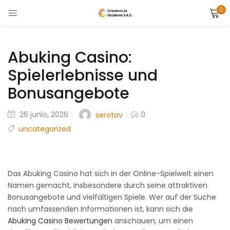
0
LOGIN
Enter your username and password to login.
Abuking Casino:
Spielerlebnisse und
Bonusangebote
Posted
26 junio, 2026
0
serotav
Remember me
on
uncategorized
Lost password?
Das Abuking Casino hat sich in der Online-Spielwelt einen
Namen gemacht, insbesondere durch seine attraktiven
Bonusangebote und vielfältigen Spiele. Wer auf der Suche
nach umfassenden Informationen ist, kann sich die
Abuking Casino Bewertungen
anschauen, um einen