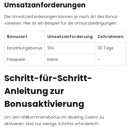
Umsatzanforderungen
Die Umsatzanforderungen können je nach Art des Bonus
variieren. Hier ist ein Beispiel für die Umsatzbedingungen:
Bonusart
Umsatzanforderung
Zeitrahmen
Einzahlungsbonus
30x
30 Tage
Freispiele
Keine
–
Schritt-für-Schritt-
Anleitung zur
Bonusaktivierung
Um den Willkommensbonus im Abuking Casino zu
aktivieren, sind nur wenige Schritte erforderlich: