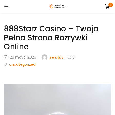
0
LOGIN
Enter your username and password to login.
888Starz Casino – Twoja
Pełna Strona Rozrywki
Online
Posted
28 mayo, 2026
0
serotav
Remember me
on
uncategorized
Lost password?