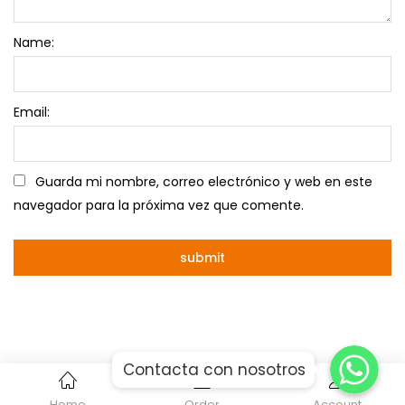
Name:
Email:
Guarda mi nombre, correo electrónico y web en este
navegador para la próxima vez que comente.
Whatsapp
Whatsapp
Contacta con nosotros
Whatsapp
Home
Order
Account