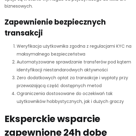
biznesowych.
Zapewnienie bezpiecznych
transakcji
Weryfikacja użytkownika zgodna z regulacjami KYC na
maksymalnego bezpieczeństwa
Automatyzowane sprawdzanie transferów pod kątem
identyfikacji niestandarodwych aktywności
Zero dodatkowych opłat za transakcje i wypłaty przy
przeważającą część dostępnych metod
Ograniczenia dostosowane do oczekiwań tak
użytkowników hobbystycznych, jak i dużych graczy
Eksperckie wsparcie
zapewnione 24h dobę