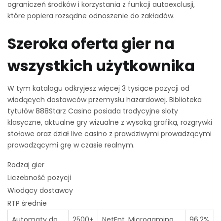
ograniczeń środków i korzystania z funkcji autoexclusji,
które popiera rozsądne odnoszenie do zakładów.
Szeroka oferta gier na
wszystkich użytkownika
W tym katalogu odkryjesz więcej 3 tysiące pozycji od
wiodących dostawców przemysłu hazardowej. Biblioteka
tytułów 888Starz Casino posiada tradycyjne sloty
klasyczne, aktualne gry wizualne z wysoką grafiką, rozgrywki
stołowe oraz dział live casino z prawdziwymi prowadzącymi
prowadzącymi grę w czasie realnym.
Rodzaj gier
Liczebność pozycji
Wiodący dostawcy
RTP średnie
Automaty do
2500+
NetEnt, Microgaming,
96.2%