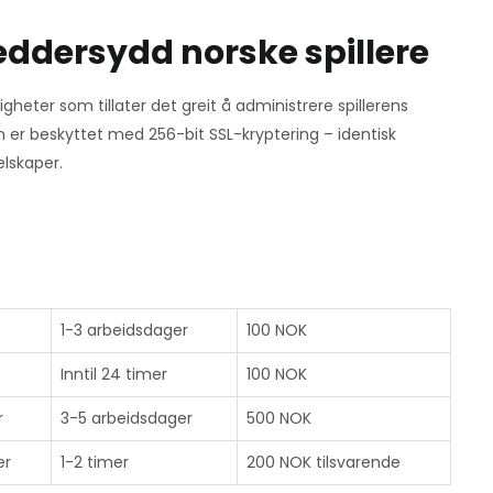
eddersydd norske spillere
heter som tillater det greit å administrere spillerens
 er beskyttet med 256-bit SSL-kryptering – identisk
lskaper.
1-3 arbeidsdager
100 NOK
Inntil 24 timer
100 NOK
r
3-5 arbeidsdager
500 NOK
er
1-2 timer
200 NOK tilsvarende