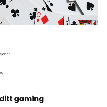
esjoner
ere
 ditt gaming