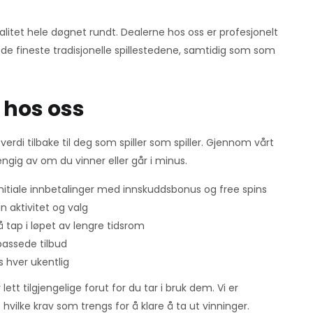
alitet hele døgnet rundt. Dealerne hos oss er profesjonelt
e fineste tradisjonelle spillestedene, samtidig som som
 hos oss
verdi tilbake til deg som spiller som spiller. Gjennom vårt
ngig av om du vinner eller går i minus.
itiale innbetalinger med innskuddsbonus og free spins
n aktivitet og valg
 tap i løpet av lengre tidsrom
lpassede tilbud
 hver ukentlig
ett tilgjengelige forut for du tar i bruk dem. Vi er
 hvilke krav som trengs for å klare å ta ut vinninger.