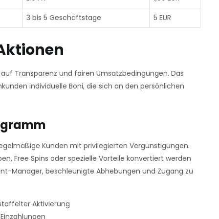
3 bis 5 Geschäftstage
5 EUR
Aktionen
rt auf Transparenz und fairen Umsatzbedingungen. Das
unden individuelle Boni, die sich an den persönlichen
rogramm
regelmäßige Kunden mit privilegierten Vergünstigungen.
n, Free Spins oder spezielle Vorteile konvertiert werden
ount-Manager, beschleunigte Abhebungen und Zugang zu
taffelter Aktivierung
 Einzahlungen