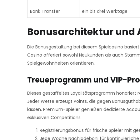
Bank Transfer
ein bis drei Werktage
Bonusarchitektur und 
Die Bonusgestaltung bei diesem Spielcasino basie
Casino offeriert sowohl Neukunden als auch Stammk
Spielgewohnheiten orientieren.
Treueprogramm und VIP-P
Dieses gestaffeltes Loyalitätsprogramm honoriert 
Jeder Wette erzeugt Points, die gegen Bonusguthabe
lassen. Premium-Spieler genießen dedizierte Acc
exklusiven Competitions.
Registrierungsbonus für frische Spieler mit ges
Jede Woche Nachladeboni für kontinuierliche