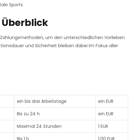
ale Sports
Überblick
an Zahlungsmethoden, um den unterschiedlichen Vorlieben
ionsdauer und Sicherheit bleiben dabei im Fokus aller
ein bis drei Arbeitstage
ein EUR
Bis zu 24 h
ein EUR
Maximal 24 Stunden
1 EUR
Bis 1 h
1,00 EUR