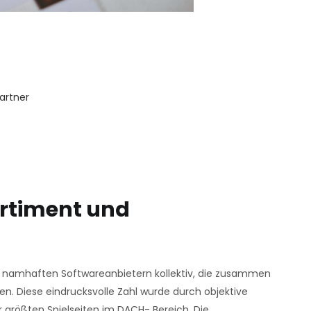
artner
ortiment und
00 namhaften Softwareanbietern kollektiv, die zusammen
llen. Diese eindrucksvolle Zahl wurde durch objektive
r größten Spielseiten im DACH- Bereich. Die