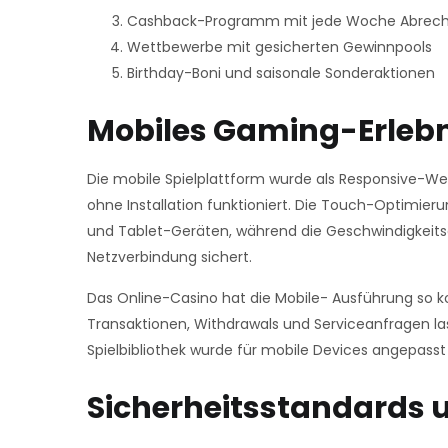
Cashback-Programm mit jede Woche Abrechn
Wettbewerbe mit gesicherten Gewinnpools
Birthday-Boni und saisonale Sonderaktionen
Mobiles Gaming-Erlebn
Die mobile Spielplattform wurde als Responsive-W
ohne Installation funktioniert. Die Touch-Optimie
und Tablet-Geräten, während die Geschwindigkeitsop
Netzverbindung sichert.
Das Online-Casino hat die Mobile- Ausführung so kon
Transaktionen, Withdrawals und Serviceanfragen la
Spielbibliothek wurde für mobile Devices angepasst
Sicherheitsstandards 