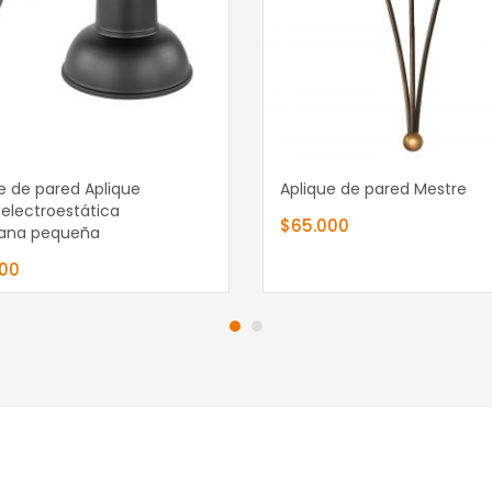
dir al carrito
Añadir al carrito
e de pared Aplique
Aplique de pared Mestre
electroestática
$
65.000
ana pequeña
000