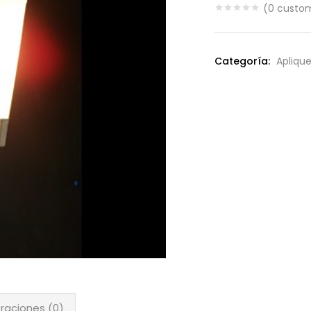
(
0
custom
Categoría:
Apliqu
raciones (0)