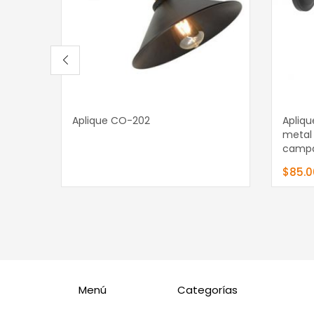
Leer más
Aña
Aplique CO-202
Apliqu
metal 
camp
$
85.
Menú
Categorías