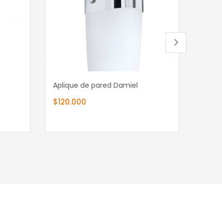
Añadir al carrito
Añ
Aplique de pared Damiel
Apliq
$
120.000
$
130