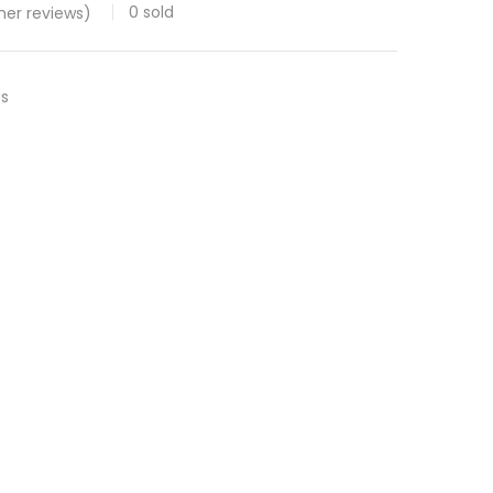
0
sold
er reviews)
es