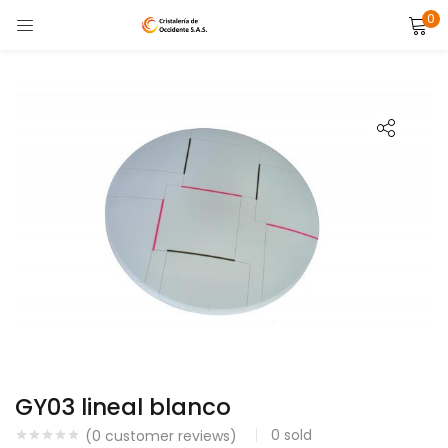
0
LOGIN
Enter your username and password to login.
Remember me
Lost password?
GY03 lineal blanco
0
sold
(
0
customer reviews)