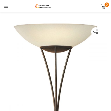
0
LOGIN
Enter your username and password to login.
Remember me
Lost password?