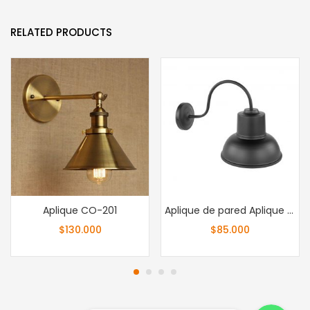
RELATED PRODUCTS
Aplique CO-201
Aplique de pared Aplique metal electroestática campana pequeña
$
130.000
$
85.000
Whatsapp
Whatsapp