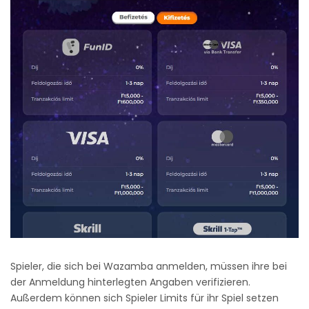
Spieler, die sich bei Wazamba anmelden, müssen ihre bei
der Anmeldung hinterlegten Angaben verifizieren.
Außerdem können sich Spieler Limits für ihr Spiel setzen